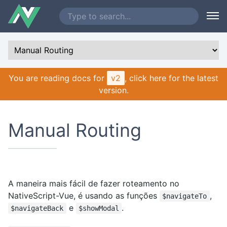
You are reading docs for
v2
, click here for the latest
version.
Manual Routing
A maneira mais fácil de fazer roteamento no
NativeScript-Vue, é usando as funções
,
$navigateTo
e
.
$navigateBack
$showModal