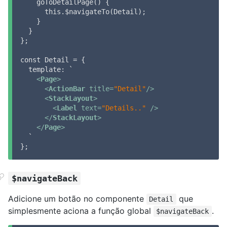
    goToDetailPage() {

      this.$navigateTo(Detail);

    }

  }

};

const Detail = {

  template: `

<
Page
>
<
ActionBar
title
=
"Detail"
/>
<
StackLayout
>
<
Label
text
=
"Details.."
 />
</
StackLayout
>
</
Page
>
  `

};
$navigateBack
Adicione um botão no componente
que
Detail
simplesmente aciona a função global
.
$navigateBack