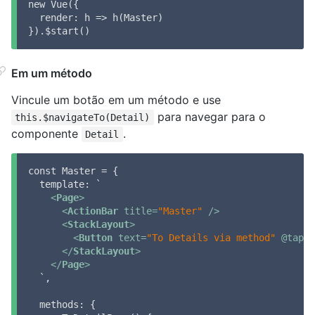
new Vue({

  render: h => h(Master)

}).$start()
Em um método
Vincule um botão em um método e use
para navegar para o
this.$navigateTo(Detail)
componente
.
Detail
const Master = {

  template: `

<
Page
>
<
ActionBar
title
=
"Master"
 />
<
StackLayout
>
<
Button
text
=
"To Details via method"
 @
tap
=
"
</
StackLayout
>
</
Page
>
  `,

  methods: {
