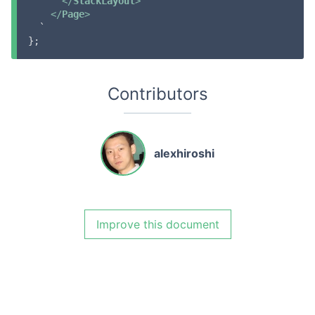
</
StackLayout
>
</
Page
>
  `

};
Contributors
alexhiroshi
Improve this document