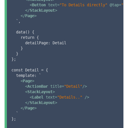
<
Button
text
=
"To Details directly"
 @
tap
=
"$n
</
StackLayout
>
</
Page
>
  `,

  data() {

    return {

      detailPage: Detail

    }

  }

};

const Detail = {

  template: `

<
Page
>
<
ActionBar
title
=
"Detail"
/>
<
StackLayout
>
<
Label
text
=
"Details.."
 />
</
StackLayout
>
</
Page
>
  `

};
