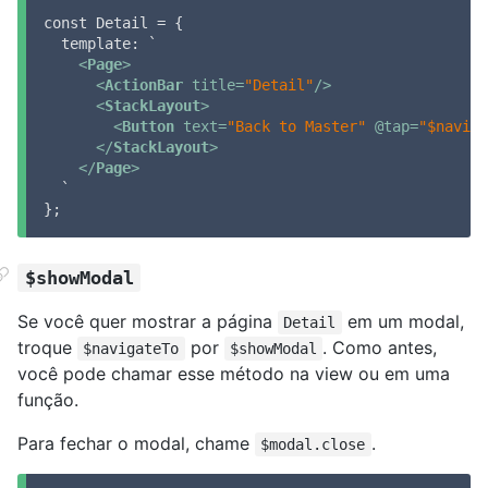
const Detail = {

  template: `

<
Page
>
<
ActionBar
title
=
"Detail"
/>
<
StackLayout
>
<
Button
text
=
"Back to Master"
 @
tap
=
"$naviga
</
StackLayout
>
</
Page
>
  `

};
$showModal
Se você quer mostrar a página
em um modal,
Detail
troque
por
. Como antes,
$navigateTo
$showModal
você pode chamar esse método na view ou em uma
função.
Para fechar o modal, chame
.
$modal.close