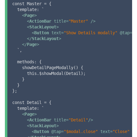
const Master = {

  template: `

<
Page
>
<
ActionBar
title
=
"Master"
 />
<
StackLayout
>
<
Button
text
=
"Show Details modally"
 @
tap
=
"s
</
StackLayout
>
</
Page
>
  `,

  methods: {

    showDetailPageModally() {

      this.$showModal(Detail);

    }

  }

};

const Detail = {

  template: `

<
Page
>
<
ActionBar
title
=
"Detail"
/>
<
StackLayout
>
<
Button
 @
tap
=
"$modal.close"
text
=
"Close"
 />