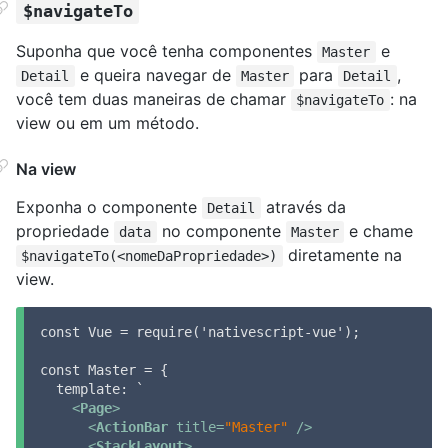
$navigateTo
Suponha que você tenha componentes
e
Master
e queira navegar de
para
,
Detail
Master
Detail
você tem duas maneiras de chamar
: na
$navigateTo
view ou em um método.
Na view
Exponha o componente
através da
Detail
propriedade
no componente
e chame
data
Master
diretamente na
$navigateTo(<nomeDaPropriedade>)
view.
const Vue = require('nativescript-vue');

const Master = {

  template: `

<
Page
>
<
ActionBar
title
=
"Master"
 />
<
StackLayout
>