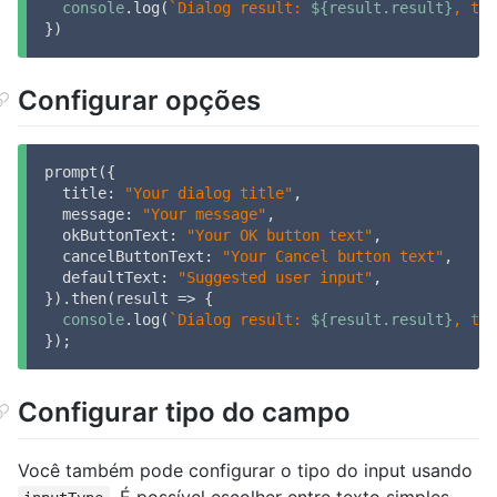
console
.log(
`Dialog result: 
${result.result}
, tex
})
Configurar opções
prompt({

title
: 
"Your dialog title"
,

message
: 
"Your message"
,

okButtonText
: 
"Your OK button text"
,

cancelButtonText
: 
"Your Cancel button text"
,

defaultText
: 
"Suggested user input"
,

}).then(
result
 =>
 {

console
.log(
`Dialog result: 
${result.result}
, tex
});
Configurar tipo do campo
Você também pode configurar o tipo do input usando
. É possível escolher entre texto simples