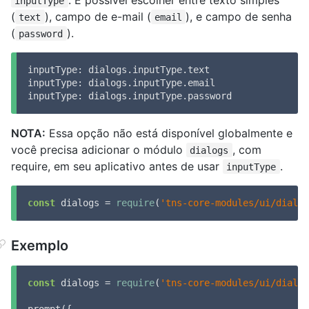
inputType
(
), campo de e-mail (
), e campo de senha
text
email
(
).
password
inputType: dialogs.inputType.text

inputType: dialogs.inputType.email

inputType: dialogs.inputType.password
NOTA:
Essa opção não está disponível globalmente e
você precisa adicionar o módulo
, com
dialogs
require, em seu aplicativo antes de usar
.
inputType
const
 dialogs = 
require
(
'tns-core-modules/ui/dialog
Exemplo
const
 dialogs = 
require
(
'tns-core-modules/ui/dialog
prompt({
