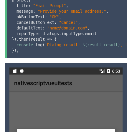
title
: 
"Email Prompt"
,

message
: 
"Provide your email address:"
,

okButtonText
: 
"OK"
,

cancelButtonText
: 
"Cancel"
,

defaultText
: 
"name@domain.com"
,

inputType
: dialogs.inputType.email

}).then(
result
 =>
 {

console
.log(
`Dialog result: 
${result.result}
, tex
});