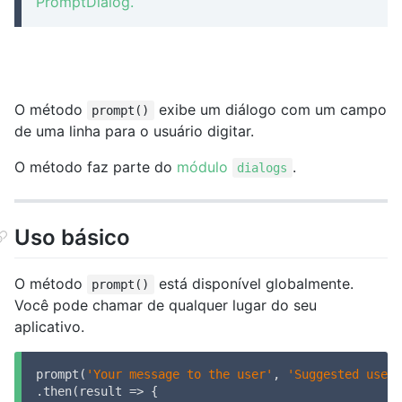
PromptDialog.
O método
exibe um diálogo com um campo
prompt()
de uma linha para o usuário digitar.
O método faz parte do
módulo
.
dialogs
Uso básico
O método
está disponível globalmente.
prompt()
Você pode chamar de qualquer lugar do seu
aplicativo.
prompt(
'Your message to the user'
, 
'Suggested user 
.then(
result
 =>
 {
