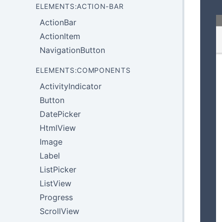
ELEMENTS:ACTION-BAR
ActionBar
ActionItem
NavigationButton
ELEMENTS:COMPONENTS
ActivityIndicator
Button
DatePicker
HtmlView
Image
Label
ListPicker
ListView
Progress
ScrollView