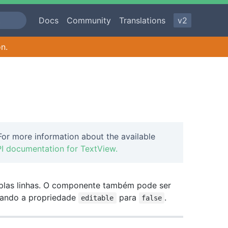
Docs
Community
Translations
v2
on.
or more information about the available
I documentation for TextView.
plas linhas. O componente também pode ser
urando a propriedade
para
.
editable
false