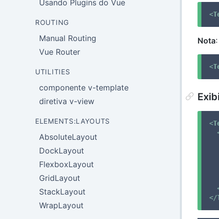
Usando Plugins do Vue
<
T
ROUTING
Manual Routing
Nota
Vue Router
<
T
UTILITIES
componente v-template
Exib
diretiva v-view
ELEMENTS:LAYOUTS
<
T
AbsoluteLayout
DockLayout
FlexboxLayout
GridLayout
StackLayout
</
WrapLayout