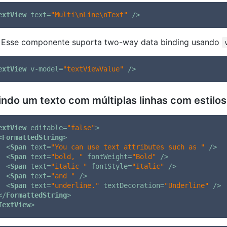
extView
text
=
"Multi\nLine\nText"
 />
: Esse componente suporta two-way data binding usando
extView
v-model
=
"textViewValue"
 />
indo um texto com múltiplas linhas com estilos
extView
editable
=
"false"
>
<
FormattedString
>
<
Span
text
=
"You can use text attributes such as "
 />
<
Span
text
=
"bold, "
fontWeight
=
"Bold"
 />
<
Span
text
=
"italic "
fontStyle
=
"Italic"
 />
<
Span
text
=
"and "
 />
<
Span
text
=
"underline."
textDecoration
=
"Underline"
 />
</
FormattedString
>
TextView
>