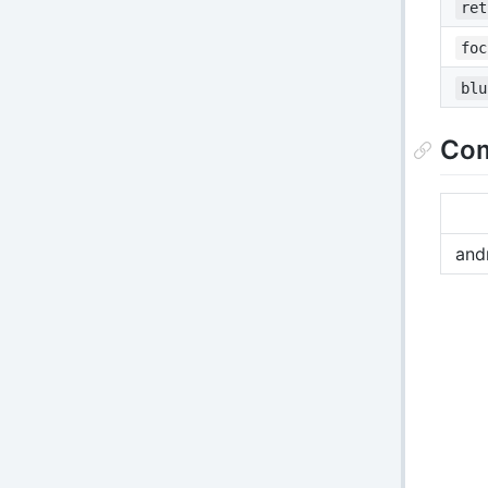
ret
foc
blu
Com
and