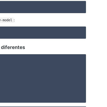
:
v-model
 diferentes