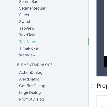
SearchBar
SegmentedBar
Slider
Switch
TabView
TextField
TextView
TimePicker
WebView
ELEMENTS:DIALOGS
ActionDialog
AlertDialog
Pro
ConfirmDialog
LoginDialog
PromptDialog