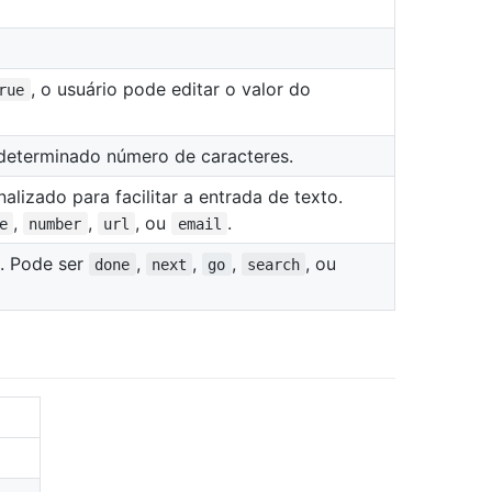
, o usuário pode editar o valor do
rue
determinado número de caracteres.
lizado para facilitar a entrada de texto.
,
,
, ou
.
e
number
url
email
n. Pode ser
,
,
,
, ou
done
next
go
search