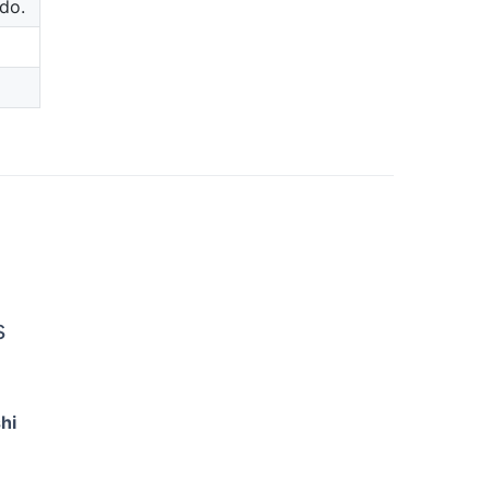
do.
s
hi