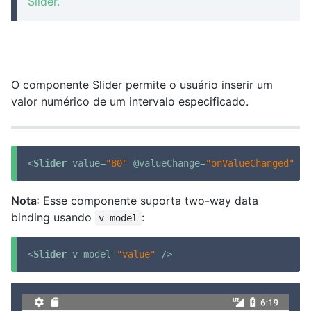
Slider.
O componente Slider permite o usuário inserir um
valor numérico de um intervalo especificado.
<
Slider
value
=
"80"
 @
valueChange
=
"onValueChanged"
 />
Nota
: Esse componente suporta two-way data
binding usando
:
v-model
<
Slider
v-model
=
"value"
 />