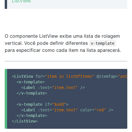
ListView.
O componente ListView exibe uma lista de rolagem
vertical. Você pode definir diferentes
v-template
para especificar como cada item na lista aparecerá.
<
ListView
for
=
"item in listOfItems"
 @
itemTap
=
"onIte
<
v-template
>
<
Label
:text
=
"item.text"
 />
</
v-template
>
<
v-template
if
=
"$odd"
>
<
Label
:text
=
"item.text"
color
=
"red"
 />
</
v-template
>
</
ListView
>