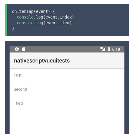
onItemTap(event) {

console
.log(event.index)

console
.log(event.item)

}