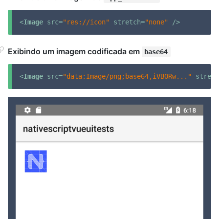
<
Image
src
=
"res://icon"
stretch
=
"none"
 />
Exibindo um imagem codificada em
base64
<
Image
src
=
"data:Image/png;base64,iVBORw..."
stretc