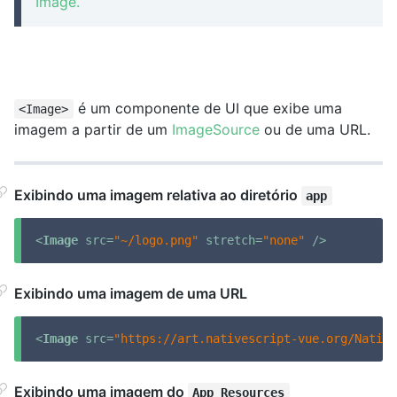
Image.
é um componente de UI que exibe uma
<Image>
imagem a partir de um
ImageSource
ou de uma URL.
Exibindo uma imagem relativa ao diretório
app
<
Image
src
=
"~/logo.png"
stretch
=
"none"
 />
Exibindo uma imagem de uma URL
<
Image
src
=
"https://art.nativescript-vue.org/Native
Exibindo uma imagem do
App_Resources