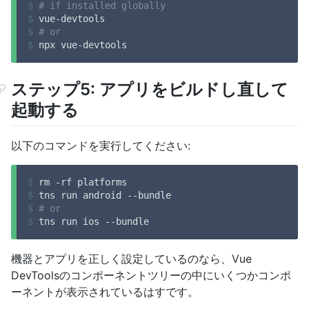
$
# if installed globally
$
 vue-devtools
$
# or
$
 npx vue-devtools
ステップ5: アプリをビルドし直して
起動する
以下のコマンドを実行してください:
$
 rm -rf platforms
$
 tns run android --bundle
$
# or
$
 tns run ios --bundle
機器とアプリを正しく設定しているのなら、Vue
DevToolsのコンポーネントツリーの中にいくつかコンポ
ーネントが表示されているはすです。