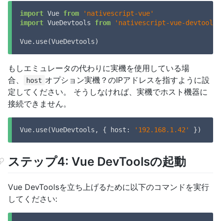
import
 Vue 
from
'nativescript-vue'
import
 VueDevtools 
from
'nativescript-vue-devtools'
Vue.use(VueDevtools)
もしエミュレータの代わりに実機を使用している場
合、
オプション実機？のIPアドレスを指すように設
host
定してください。 そうしなければ、実機でホスト機器に
接続できません。
Vue.use(VueDevtools, { 
host
: 
'192.168.1.42'
 })
ステップ4: Vue DevToolsの起動
Vue DevToolsを立ち上げるために以下のコマンドを実行
してください: