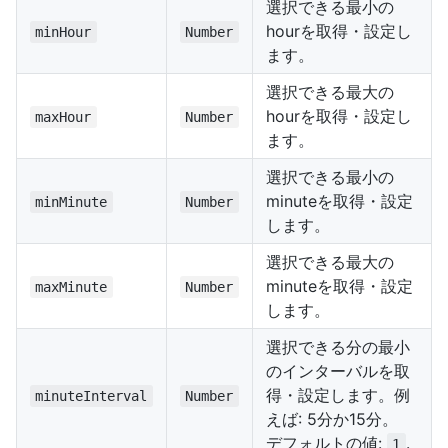
選択できる最小の
hourを取得・設定し
minHour
Number
ます。
選択できる最大の
hourを取得・設定し
maxHour
Number
ます。
選択できる最小の
minuteを取得・設定
minMinute
Number
します。
選択できる最大の
minuteを取得・設定
maxMinute
Number
します。
選択できる分の最小
のインターバルを取
得・設定します。例
minuteInterval
Number
えば: 5分か15分。
デフォルトの値:
.
1