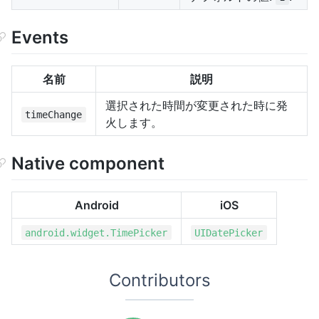
Events
名前
説明
選択された時間が変更された時に発
timeChange
火します。
Native component
Android
iOS
android.widget.TimePicker
UIDatePicker
Contributors