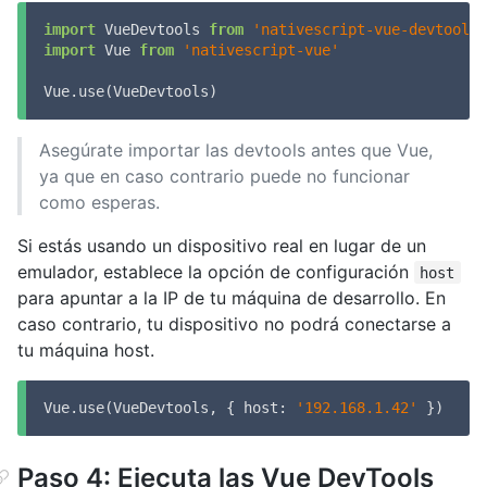
import
 VueDevtools 
from
'nativescript-vue-devtools'
import
 Vue 
from
'nativescript-vue'
Vue.use(VueDevtools)
Asegúrate importar las devtools antes que Vue,
ya que en caso contrario puede no funcionar
como esperas.
Si estás usando un dispositivo real en lugar de un
emulador, establece la opción de configuración
host
para apuntar a la IP de tu máquina de desarrollo. En
caso contrario, tu dispositivo no podrá conectarse a
tu máquina host.
Vue.use(VueDevtools, { 
host
: 
'192.168.1.42'
 })
Paso 4: Ejecuta las Vue DevTools