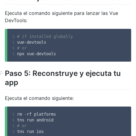
Ejecuta el comando siguiente para lanzar las Vue
DevTools:
$
# if installed globally
$
 vue-devtools
$
# or
$
 npx vue-devtools
Paso 5: Reconstruye y ejecuta tu
app
Ejecuta el comando siguiente:
$
 rm -rf platforms
$
 tns run android
$
# or
$
 tns run ios