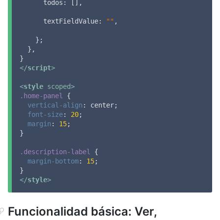
todos
: [],

textFieldValue
: 
""
,

    };

  },

</
script
>
<
style
scoped
>
.home-panel
 {

vertical-align
: center;

font-size
: 
20
;

margin
: 
15
;

}

.description-label
 {

margin-bottom
: 
15
;

</
style
>
Funcionalidad básica: Ver,