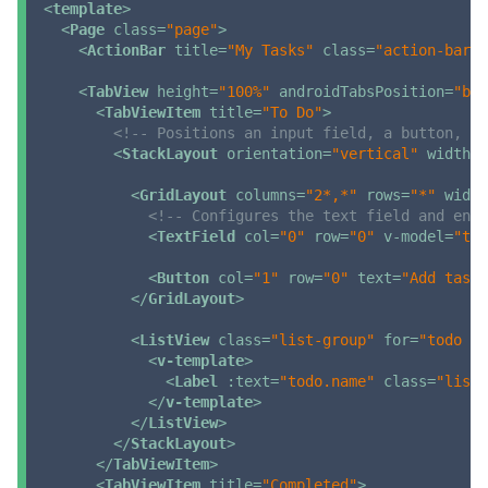
<
template
>
<
Page
class
=
"page"
>
<
ActionBar
title
=
"My Tasks"
class
=
"action-bar"
 
<
TabView
height
=
"100%"
androidTabsPosition
=
"bot
<
TabViewItem
title
=
"To Do"
>
<!-- Positions an input field, a button, an
<
StackLayout
orientation
=
"vertical"
width
=
"
<
GridLayout
columns
=
"2*,*"
rows
=
"*"
width
<!-- Configures the text field and ensu
<
TextField
col
=
"0"
row
=
"0"
v-model
=
"tex
<
Button
col
=
"1"
row
=
"0"
text
=
"Add task"
</
GridLayout
>
<
ListView
class
=
"list-group"
for
=
"todo in
<
v-template
>
<
Label
:text
=
"todo.name"
class
=
"list-
</
v-template
>
</
ListView
>
</
StackLayout
>
</
TabViewItem
>
<
TabViewItem
title
=
"Completed"
>