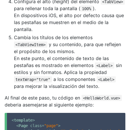
Configura el alto (
height
) del elemento
<TabView>
para rellenar toda la pantalla (
).
100%
En dispositivos iOS, el alto por defecto causa que
las pestañas se muestren en el medio de la
pantalla.
Cambia los títulos de los elementos
y su contenido, para que reflejen
<TabViewItem>
el propósito de los mismos.
En este punto, el contenido de texto de las
pestañas es mostrado en elementos
sin
<Label>
estilos y sin formatos. Aplica la propiedad
a los componentes
textWrap="true"
<Label>
para mejorar la visualización del texto.
Al final de este paso, tu código en
<HelloWorld.vue>
deberia asemejarse al siguiente ejemplo:
<
template
>
<
Page
class
=
"page"
>