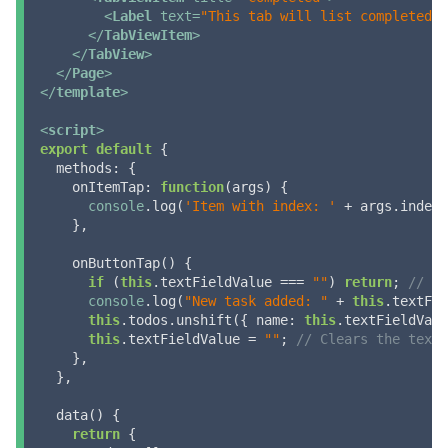
<
Label
text
=
"This tab will list completed t
</
TabViewItem
>
</
TabView
>
</
Page
>
</
template
>
<
script
>
export
default
 {

methods
: {

onItemTap
: 
function
(
args
) 
{

console
.log(
'Item with index: '
 + args.index 
    },

    onButtonTap() {

if
 (
this
.textFieldValue === 
""
) 
return
; 
// Pr
console
.log(
"New task added: "
 + 
this
.textFie
this
.todos.unshift({ 
name
: 
this
.textFieldValu
this
.textFieldValue = 
""
; 
// Clears the text 
    },

  },

  data() {

return
 {
