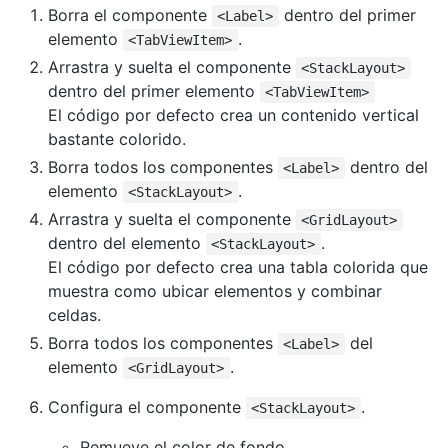
Borra el componente
dentro del primer
<Label>
elemento
.
<TabViewItem>
Arrastra y suelta el componente
<StackLayout>
dentro del primer elemento
<TabViewItem>
El código por defecto crea un contenido vertical
bastante colorido.
Borra todos los componentes
dentro del
<Label>
elemento
.
<StackLayout>
Arrastra y suelta el componente
<GridLayout>
dentro del elemento
.
<StackLayout>
El código por defecto crea una tabla colorida que
muestra como ubicar elementos y combinar
celdas.
Borra todos los componentes
del
<Label>
elemento
.
<GridLayout>
Configura el componente
.
<StackLayout>
Remueve el color de fondo.