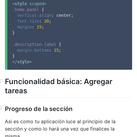
<
style
scoped
>
.home-panel
 {

vertical-align
: center;

font-size
: 
20
;

margin
: 
15
;

}

.description-label
 {

margin-bottom
: 
15
;

</
style
>
Funcionalidad básica: Agregar
tareas
Progreso de la sección
Asi es como tu aplicación luce al principio de la
sección y como lo hará una vez que finalices la
misma.