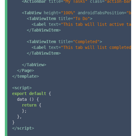
<
ActionBar
title
=
"My Tasks"
class
=
"action-bar"
 
<
TabView
height
=
"100%"
androidTabsPosition
=
"bot
<
TabViewItem
title
=
"To Do"
>
<
Label
text
=
"This tab will list active task
</
TabViewItem
>
<
TabViewItem
title
=
"Completed"
>
<
Label
text
=
"This tab will list completed t
</
TabViewItem
>
</
TabView
>
</
Page
>
</
template
>
<
script
>
export
default
 {

  data () {

return
 {

    };

  },

</
script
>