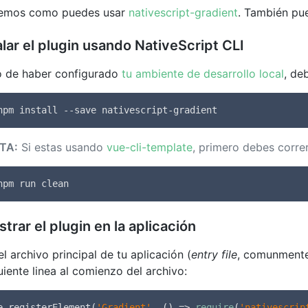
semos como puedes usar
nativescript-gradient
. También pu
alar el plugin usando NativeScript CLI
 de haber configurado
tu ambiente de desarrollo local
, de
npm install --save nativescript-gradient
TA:
Si estas usando
vue-cli-template
, primero debes corr
npm run clean
strar el plugin en la aplicación
l archivo principal de tu aplicación (
entry file
, comunment
guiente linea al comienzo del archivo:
e.registerElement(
'Gradient'
, () => 
require
(
'nativescrip