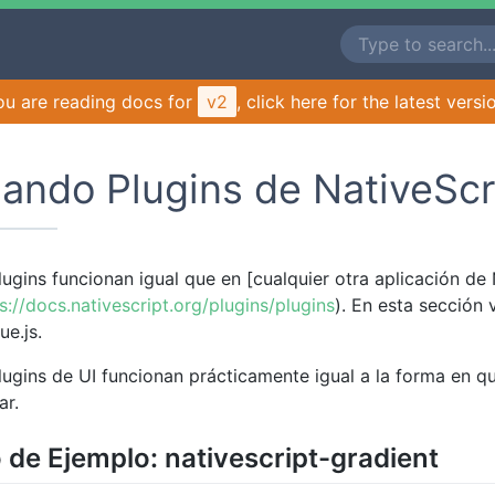
ou are reading docs for
v2
, click here for the latest versi
ando Plugins de NativeScr
lugins funcionan igual que en [cualquier otra aplicación de 
s://docs.nativescript.org/plugins/plugins
). En esta sección 
ue.js.
lugins de UI funcionan prácticamente igual a la forma en qu
ar.
 de Ejemplo: nativescript-gradient