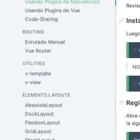
Usando Plugins de NativeScript
Revi
Usando Plugins de Vue
Code-Sharing
Inst
ROUTING
Luego
Enrutado Manual
Vue Router
$
 
UTILITIES
NO
v-template
v-view
$
 
ELEMENTS:LAYOUTS
Regi
AbsoluteLayout
DockLayout
Abre e
FlexboxLayout
la si
GridLayout
Vu