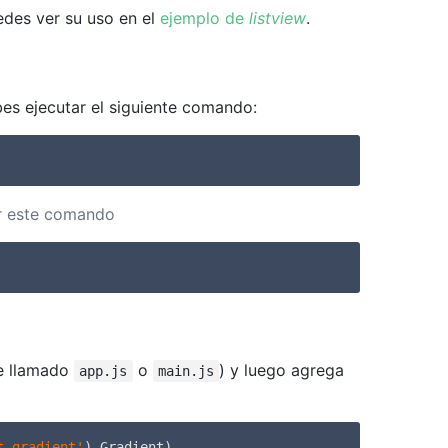
edes ver su uso en el
ejemplo de
listview
.
bes ejecutar el siguiente comando:
er este comando
e llamado
o
) y luego agrega
app.js
main.js
t-gradient'
).Gradient)