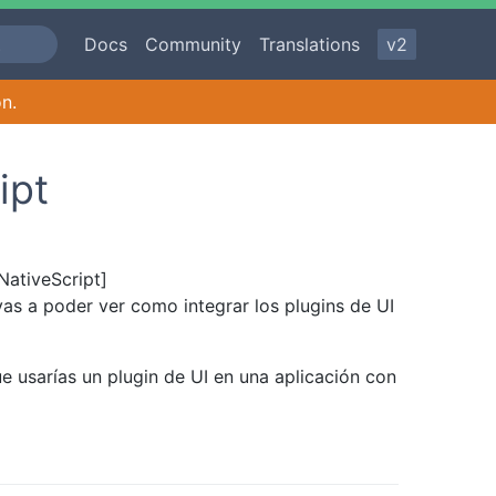
Docs
Community
Translations
v2
on.
ipt
NativeScript]
vas a poder ver como integrar los plugins de UI
e usarías un plugin de UI en una aplicación con