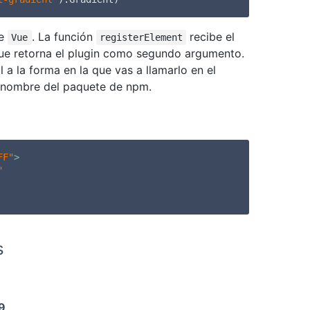
de
. La función
recibe el
Vue
registerElement
e retorna el plugin como segundo argumento.
a la forma en la que vas a llamarlo en el
l nombre del paquete de npm.
FF"
>
"
s
9