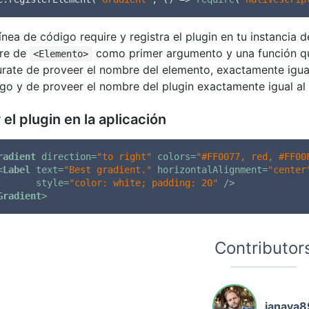
línea de código require y registra el plugin en tu instancia 
re de
como primer argumento y una función qu
<Elemento>
rate de proveer el nombre del elemento, exactamente igual 
go y de proveer el nombre del plugin exactamente igual a
 el plugin en la aplicación
radient
direction
=
"to right"
colors
=
"#FF0077, red, #FF00
<
Label
text
=
"Best gradient."
horizontalAlignment
=
"center
style
=
"color: white; padding: 20"
 />
Gradient
>
Contributor
ianaya8