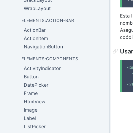
StackLayout
WrapLayout
Esta 
ELEMENTS:ACTION-BAR
nomb
ActionBar
Asegu
coódi
ActionItem
NavigationButton
Usar
ELEMENTS:COMPONENTS
<
G
ActivityIndicator
Button
DatePicker
</
Frame
HtmlView
Image
Label
ListPicker