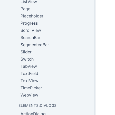
ListView
Page
Placeholder
Progress
ScrollView
SearchBar
SegmentedBar
Slider
Switch
TabView
TextField
TextView
TimePicker
WebView
ELEMENTS:DIALOGS
ActionDialog