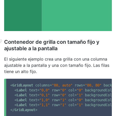
Contenedor de grilla con tamaño fijo y
ajustable a la pantalla
El siguiente ejemplo crea una grilla con una columna
ajustable a la pantalla y una con tamaño fijo. Las filas
tiene un alto fijo.
<
GridLayout
columns
=
"80, auto"
rows
=
"80, 80"
backgr
<
Label
text
=
"0,0"
row
=
"0"
col
=
"0"
backgroundColor
<
Label
text
=
"0,1"
row
=
"0"
col
=
"1"
backgroundColor
<
Label
text
=
"1,0"
row
=
"1"
col
=
"0"
backgroundColor
<
Label
text
=
"1,1"
row
=
"1"
col
=
"1"
backgroundColor
</
GridLayout
>