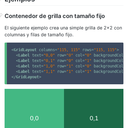
Contenedor de grilla con tamaño fijo
El siguiente ejemplo crea una simple grilla de 2x2 con
columnas y filas de tamaño fijo.
<
GridLayout
columns
=
"115, 115"
rows
=
"115, 115"
>
<
Label
text
=
"0,0"
row
=
"0"
col
=
"0"
backgroundColor
<
Label
text
=
"0,1"
row
=
"0"
col
=
"1"
backgroundColor
<
Label
text
=
"1,0"
row
=
"1"
col
=
"0"
backgroundColor
<
Label
text
=
"1,1"
row
=
"1"
col
=
"1"
backgroundColor
</
GridLayout
>