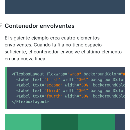
Contenedor envolventes
El siguiente ejemplo crea cuatro elementos
envolventes. Cuando la fila no tiene espacio
suficiente, el contenedor envuelve el ultimo elemento
en una nueva línea.
<
FlexboxLayout
flexWrap
=
"wrap"
backgroundColor
=
"#3c
<
Label
text
=
"first"
width
=
"30%"
backgroundColor
=
"
<
Label
text
=
"second"
width
=
"30%"
backgroundColor
=
<
Label
text
=
"third"
width
=
"30%"
backgroundColor
=
"
<
Label
text
=
"fourth"
width
=
"30%"
backgroundColor
=
</
FlexboxLayout
>