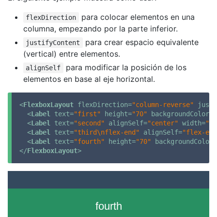
para colocar elementos en una
flexDirection
columna, empezando por la parte inferior.
para crear espacio equivalente
justifyContent
(vertical) entre elementos.
para modificar la posición de los
alignSelf
elementos en base al eje horizontal.
<
FlexboxLayout
flexDirection
=
"column-reverse"
justi
<
Label
text
=
"first"
height
=
"70"
backgroundColor
=
"
<
Label
text
=
"second"
alignSelf
=
"center"
width
=
"70
<
Label
text
=
"third\nflex-end"
alignSelf
=
"flex-end
<
Label
text
=
"fourth"
height
=
"70"
backgroundColor
=
</
FlexboxLayout
>