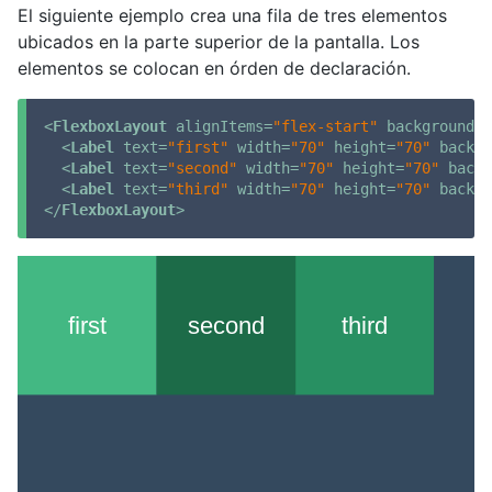
El siguiente ejemplo crea una fila de tres elementos
ubicados en la parte superior de la pantalla. Los
elementos se colocan en órden de declaración.
<
FlexboxLayout
alignItems
=
"flex-start"
backgroundCo
<
Label
text
=
"first"
width
=
"70"
height
=
"70"
backgr
<
Label
text
=
"second"
width
=
"70"
height
=
"70"
backg
<
Label
text
=
"third"
width
=
"70"
height
=
"70"
backgr
</
FlexboxLayout
>