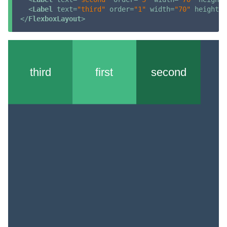
<
Label
text
=
"third"
order
=
"1"
width
=
"70"
height
=
"
</
FlexboxLayout
>