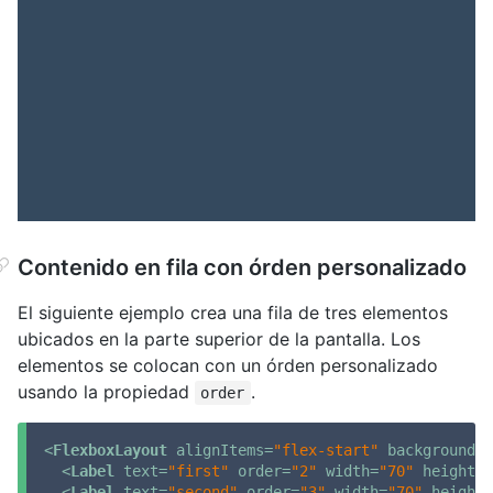
Contenido en fila con órden personalizado
El siguiente ejemplo crea una fila de tres elementos
ubicados en la parte superior de la pantalla. Los
elementos se colocan con un órden personalizado
usando la propiedad
.
order
<
FlexboxLayout
alignItems
=
"flex-start"
backgroundCo
<
Label
text
=
"first"
order
=
"2"
width
=
"70"
height
=
"
<
Label
text
=
"second"
order
=
"3"
width
=
"70"
height
=