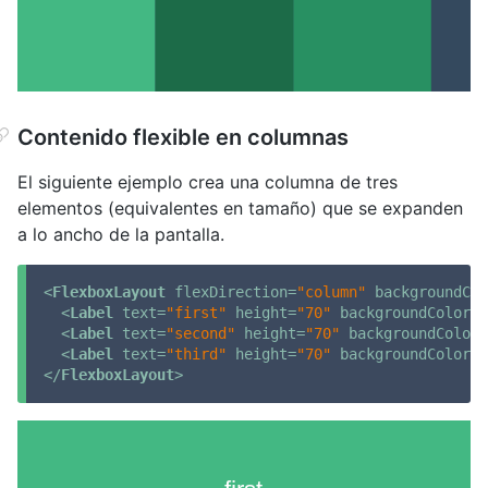
Contenido flexible en columnas
El siguiente ejemplo crea una columna de tres
elementos (equivalentes en tamaño) que se expanden
a lo ancho de la pantalla.
<
FlexboxLayout
flexDirection
=
"column"
backgroundCol
<
Label
text
=
"first"
height
=
"70"
backgroundColor
=
"
<
Label
text
=
"second"
height
=
"70"
backgroundColor
=
<
Label
text
=
"third"
height
=
"70"
backgroundColor
=
"
</
FlexboxLayout
>