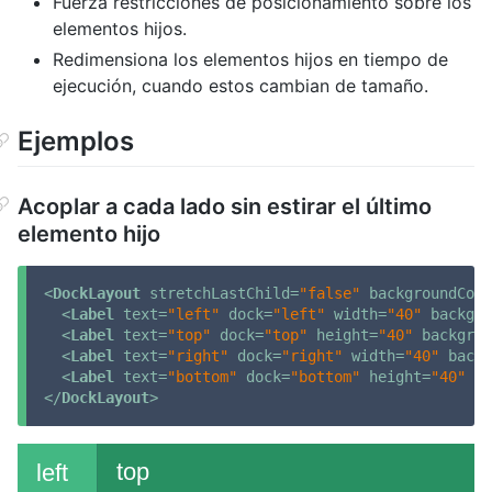
Fuerza restricciones de posicionamiento sobre los
elementos hijos.
Redimensiona los elementos hijos en tiempo de
ejecución, cuando estos cambian de tamaño.
Ejemplos
Acoplar a cada lado sin estirar el último
elemento hijo
<
DockLayout
stretchLastChild
=
"false"
backgroundColo
<
Label
text
=
"left"
dock
=
"left"
width
=
"40"
backgro
<
Label
text
=
"top"
dock
=
"top"
height
=
"40"
backgrou
<
Label
text
=
"right"
dock
=
"right"
width
=
"40"
backg
<
Label
text
=
"bottom"
dock
=
"bottom"
height
=
"40"
ba
</
DockLayout
>