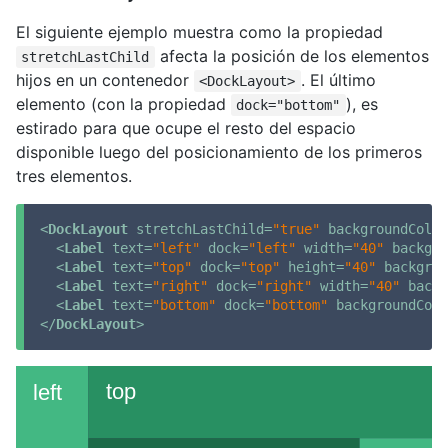
El siguiente ejemplo muestra como la propiedad
afecta la posición de los elementos
stretchLastChild
hijos en un contenedor
. El último
<DockLayout>
elemento (con la propiedad
), es
dock="bottom"
estirado para que ocupe el resto del espacio
disponible luego del posicionamiento de los primeros
tres elementos.
<
DockLayout
stretchLastChild
=
"true"
backgroundColor
<
Label
text
=
"left"
dock
=
"left"
width
=
"40"
backgro
<
Label
text
=
"top"
dock
=
"top"
height
=
"40"
backgrou
<
Label
text
=
"right"
dock
=
"right"
width
=
"40"
backg
<
Label
text
=
"bottom"
dock
=
"bottom"
backgroundColo
</
DockLayout
>