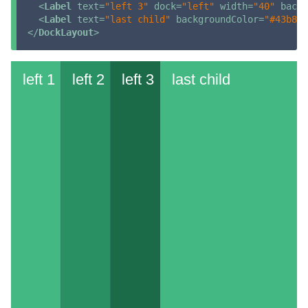
<
Label
text
=
"left 3"
dock
=
"left"
width
=
"40"
backg
<
Label
text
=
"last child"
backgroundColor
=
"#43b883
</
DockLayout
>