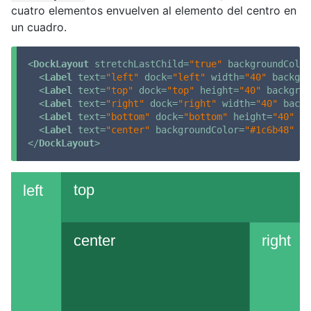
cuatro elementos envuelven al elemento del centro en
un cuadro.
<
DockLayout
stretchLastChild
=
"true"
backgroundColor
<
Label
text
=
"left"
dock
=
"left"
width
=
"40"
backgro
<
Label
text
=
"top"
dock
=
"top"
height
=
"40"
backgrou
<
Label
text
=
"right"
dock
=
"right"
width
=
"40"
backg
<
Label
text
=
"bottom"
dock
=
"bottom"
height
=
"40"
ba
<
Label
text
=
"center"
backgroundColor
=
"#1c6b48"
 />
</
DockLayout
>