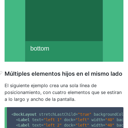
Múltiples elementos hijos en el mismo lado
El siguiente ejemplo crea una sola línea de
posicionamiento, con cuatro elementos que se estiran
a lo largo y ancho de la pantalla.
<
DockLayout
stretchLastChild
=
"true"
backgroundColor
<
Label
text
=
"left 1"
dock
=
"left"
width
=
"40"
backg
<
Label
text
=
"left 2"
dock
=
"left"
width
=
"40"
backg