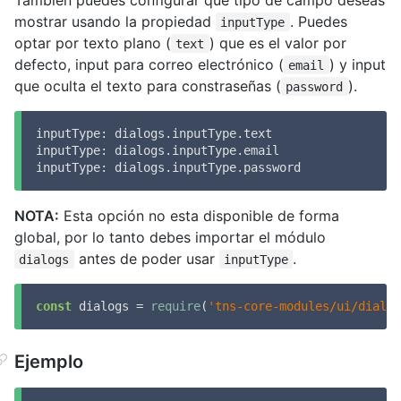
mostrar usando la propiedad
. Puedes
inputType
optar por texto plano (
) que es el valor por
text
defecto, input para correo electrónico (
) y input
email
que oculta el texto para constraseñas (
).
password
inputType: dialogs.inputType.text

inputType: dialogs.inputType.email

inputType: dialogs.inputType.password
NOTA:
Esta opción no esta disponible de forma
global, por lo tanto debes importar el módulo
antes de poder usar
.
dialogs
inputType
const
 dialogs = 
require
(
'tns-core-modules/ui/dialog
Ejemplo