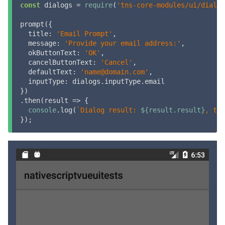
const
 dialogs = 
require
(
'tns-core-modules/ui/dialog
prompt({

title
: 
'Email Prompt'
,

message
: 
'Provide your email address:'
,

okButtonText
: 
'OK'
,

cancelButtonText
: 
'Cancel'
,

defaultText
: 
'name@domain.com'
,

inputType
: dialogs.inputType.email

})

.then(
result
 =>
 {

console
.log(
`Dialog result: 
${result.result}
, tex
});