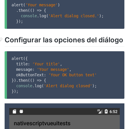
alert(
'Your message'
)

  .then(
()
 =>
 {

console
.log(
'Alert dialog closed.'
);

  });
Configurar las opciones del diálogo
alert({

title
: 
'Your title'
,

message
: 
'Your message'
,

okButtonText
: 
'Your OK button text'
}).then(
()
 =>
 {

console
.log(
'Alert dialog closed'
);

});