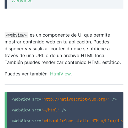
WebView.
es un componente de UI que permite
<WebView>
mostrar contenido web en tu aplicación. Puedes
disponer y visualizar contenido que se obtiene a
través de una URL o de un archivo HTML loca.
También puedes renderizar contenido HTML estático.
Puedes ver también:
HtmlView
.
<
WebView
src
=
"http://nativescript-vue.org/"
 />
<
WebView
src
=
"~/html"
 />
<
WebView
src
=
"<div><h1>Some static HTML</h1></div>"