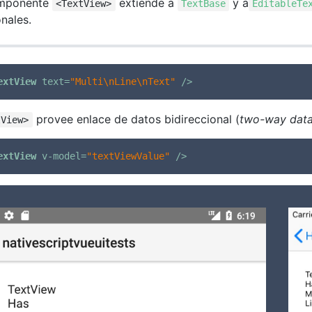
omponente
extiende a
y a
<TextView>
TextBase
EditableTe
onales.
extView
text
=
"Multi\nLine\nText"
 />
provee enlace de datos bidireccional (
two-way data
tView>
extView
v-model
=
"textViewValue"
 />