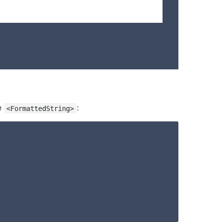
te
:
<FormattedString>