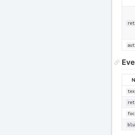
ret
aut
Eve
N
tex
ret
foc
blu