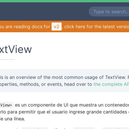
ou are reading docs for
v2
, click here for the latest versi
xtView
is is an overview of the most common usage of TextView. F
operties, methods, or events, head over to
the complete AP
es un componente de UI que muestra un contenedor d
tView>
zarlo para permitir que el usuario ingrese grande cantidade
e una línea.