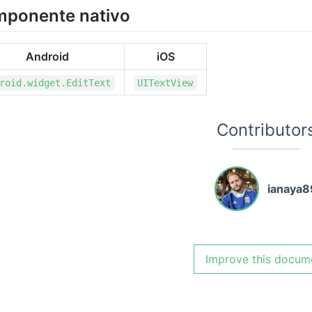
ponente nativo
Android
iOS
roid.widget.EditText
UITextView
Contributor
ianaya8
Improve this docum