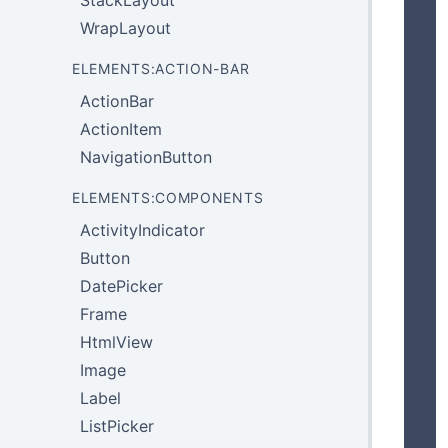
StackLayout
WrapLayout
ELEMENTS:ACTION-BAR
ActionBar
ActionItem
NavigationButton
ELEMENTS:COMPONENTS
ActivityIndicator
Button
DatePicker
Frame
HtmlView
Image
Label
ListPicker