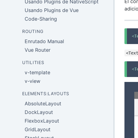
El c
Usando Plugins de NativeScript
adici
Usando Plugins de Vue
Code-Sharing
ROUTING
<
T
Enrutado Manual
Vue Router
<Tex
UTILITIES
<
T
v-template
v-view
ELEMENTS:LAYOUTS
AbsoluteLayout
DockLayout
FlexboxLayout
GridLayout