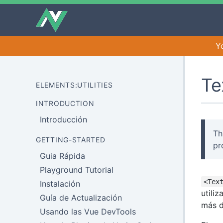
Y
Te
ELEMENTS:UTILITIES
INTRODUCTION
Introducción
Th
GETTING-STARTED
pr
Guia Rápida
Playground Tutorial
<Tex
Instalación
utili
Guía de Actualización
más d
Usando las Vue DevTools