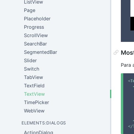
ListView
Page
Placeholder
Progress
ScrollView
SearchBar
SegmentedBar
Most
Slider
Para 
Switch
TabView
<
T
TextField
TextView
TimePicker
WebView
ELEMENTS:DIALOGS
</
ActionDialog