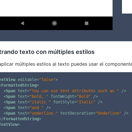
rando texto con múltiples estilos
aplicar múltiples estilos al texto puedes usar el componen
extView
editable
=
"false"
>
<
FormattedString
>
<
Span
text
=
"You can use text attributes such as "
 />
<
Span
text
=
"bold, "
fontWeight
=
"Bold"
 />
<
Span
text
=
"italic "
fontStyle
=
"Italic"
 />
<
Span
text
=
"and "
 />
<
Span
text
=
"underline."
textDecoration
=
"Underline"
 />
</
FormattedString
>
TextView
>