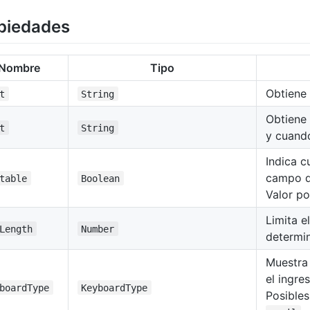
piedades
Nombre
Tipo
Obtiene 
t
String
Obtiene 
t
String
y cuando
Indica c
campo d
table
Boolean
Valor po
Limita e
Length
Number
determi
Muestra 
el ingre
boardType
KeyboardType
Posibles