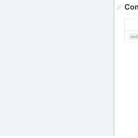
Com
and