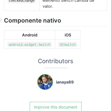
elemento
switch
cambia de
checkedChange
valor.
Componente nativo
Android
iOS
android.widget.Switch
UISwitch
Contributors
ianaya89
Improve this document