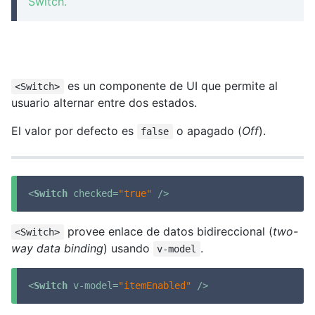
Switch.
es un componente de UI que permite al
<Switch>
usuario alternar entre dos estados.
El valor por defecto es
o apagado (
Off
).
false
<
Switch
checked
=
"true"
 />
provee enlace de datos bidireccional (
two-
<Switch>
way data binding
) usando
.
v-model
<
Switch
v-model
=
"itemEnabled"
 />