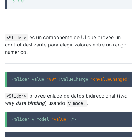
Slider.
es un componente de UI que provee un
<Slider>
control deslizante para elegir valores entre un rango
númerico.
<
Slider
value
=
"80"
 @
valueChange
=
"onValueChanged"
 />
provee enlace de datos bidireccional (
two-
<Slider>
way data binding
) usando
.
v-model
<
Slider
v-model
=
"value"
 />