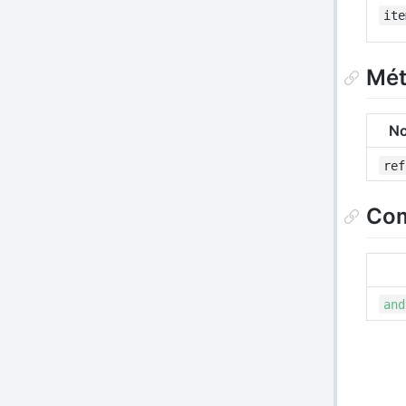
ite
Mé
N
ref
Com
and