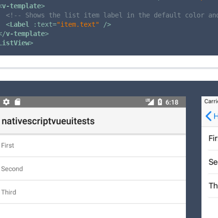
<
v-template
>
<!-- Shows the list item label in the default color an
<
Label
:text
=
"item.text"
 />
</
v-template
>
ListView
>