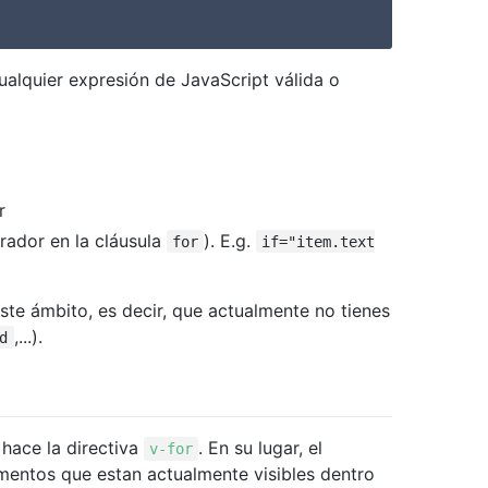
ualquier expresión de JavaScript válida o
r
erador en la cláusula
). E.g.
for
if="item.text
este ámbito, es decir, que actualmente no tienes
,...).
d
 hace la directiva
. En su lugar, el
v-for
ementos que estan actualmente visibles dentro