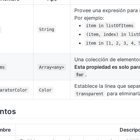
Provee una expresión para i
Por ejemplo:
item in listOfItems
String
(item, index) in list
item in [1, 2, 3, 4, 
Una colección de elemento
Esta propiedad es solo par
ms
Array<any>
.
for
Establece la línea que sepa
aratorColor
Color
para eliminarl
transparent
ntos
mbre
Descrip