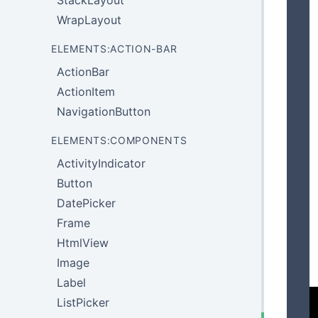
StackLayout
WrapLayout
ELEMENTS:ACTION-BAR
ActionBar
ActionItem
NavigationButton
ELEMENTS:COMPONENTS
ActivityIndicator
Button
DatePicker
Frame
HtmlView
Image
Label
ListPicker