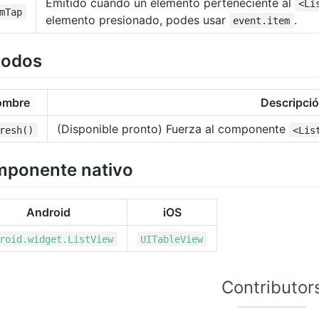
Emitido cuando un elemento perteneciente al
<Li
mTap
elemento presionado, podes usar
.
event.item
todos
ombre
Descripci
(Disponible pronto) Fuerza al componente
resh()
<Lis
ponente nativo
Android
iOS
roid.widget.ListView
UITableView
Contributor