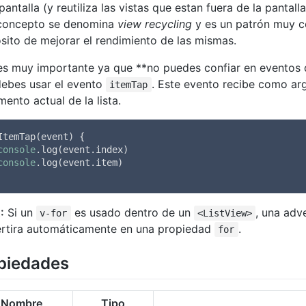
 pantalla (y reutiliza las vistas que estan fuera de la panta
concepto se denomina
view recycling
y es un patrón muy c
sito de mejorar el rendimiento de las mismas.
es muy importante ya que **no puedes confiar en eventos
debes usar el evento
. Este evento recibe como ar
itemTap
mento actual de la lista.
ItemTap(event) {

console
.log(event.index)

console
.log(event.item)

:
Si un
es usado dentro de un
, una adv
v-for
<ListView>
rtira automáticamente en una propiedad
.
for
piedades
Nombre
Tipo