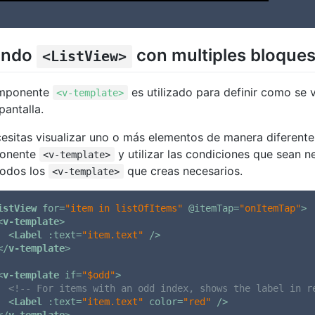
ando
con multiples bloque
<ListView>
omponente
es utilizado para definir como se 
<v-template>
pantalla.
cesitas visualizar uno o más elementos de manera diferente
onente
y utilizar las condiciones que sean 
<v-template>
todos los
que creas necesarios.
<v-template>
istView
for
=
"item in listOfItems"
 @
itemTap
=
"onItemTap"
>
<
v-template
>
<
Label
:text
=
"item.text"
 />
</
v-template
>
<
v-template
if
=
"$odd"
>
<!-- For items with an odd index, shows the label in r
<
Label
:text
=
"item.text"
color
=
"red"
 />
</
v-template
>