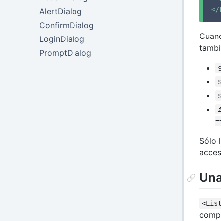
</
AlertDialog
ConfirmDialog
Cuand
LoginDialog
tambi
PromptDialog
=
Sólo 
acces
Una
<Lis
compo