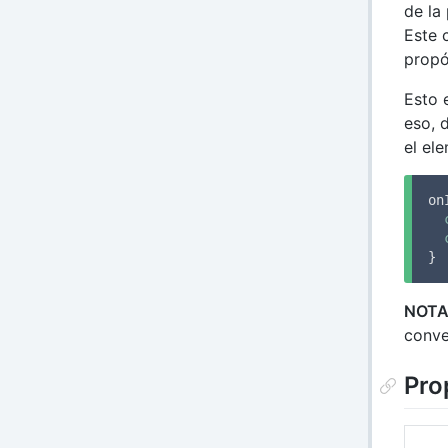
de la
Este 
propó
Esto 
eso, 
el ele
on
}
NOTA
conve
Pro