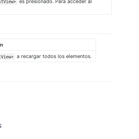
es presionado. Para acceder al
stView>
ón
a recargar todos los elementos.
tView>
s