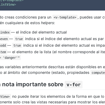
ListView
>
o creas condiciones para un
, puedes usar c
<v-template>
én cualquiera de estos
helpers
:
— el índice del elemento actual
$index
—
indica si el índice del elemento actual es par
$even
true
—
indica si el índice del elemento actual es impa
$odd
true
— el elemento de la lista (el nombre corresponde al it
item
= 'danger'"
las variables anteriormente descritas están disponibles en 
o al ámbito del componente (estado, propiedades
compute
 nota importante sobre
v-for
no puede iterar los elementos de la forma en que lo
tView>
nente solo crea las vistas necesarias para mostrar los el