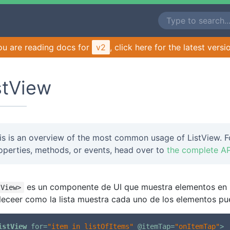
ou are reading docs for
v2
, click here for the latest versi
stView
is is an overview of the most common usage of ListView. F
operties, methods, or events, head over to
the complete AP
es un componente de UI que muestra elementos en un
tView>
leceer como la lista muestra cada uno de los elementos p
istView
for
=
"item in listOfItems"
 @
itemTap
=
"onItemTap"
>