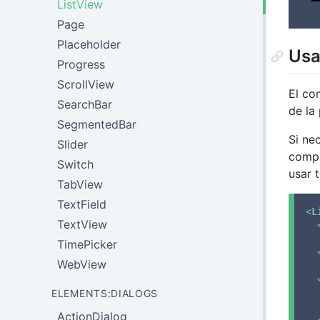
ListView
Page
Placeholder
Us
Progress
ScrollView
El c
SearchBar
de la 
SegmentedBar
Si ne
Slider
comp
Switch
usar 
TabView
TextField
<
L
TextView
TimePicker
WebView
ELEMENTS:DIALOGS
ActionDialog