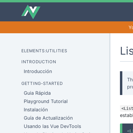
Y
Li
ELEMENTS:UTILITIES
INTRODUCTION
Introducción
Th
GETTING-STARTED
pr
Guia Rápida
Playground Tutorial
<Lis
Instalación
estab
Guía de Actualización
Usando las Vue DevTools
<
L