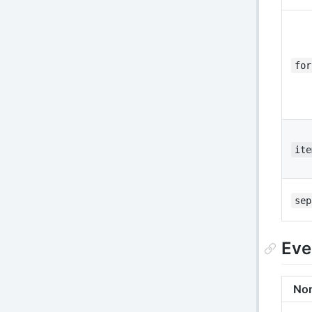
for
ite
sep
Eve
No