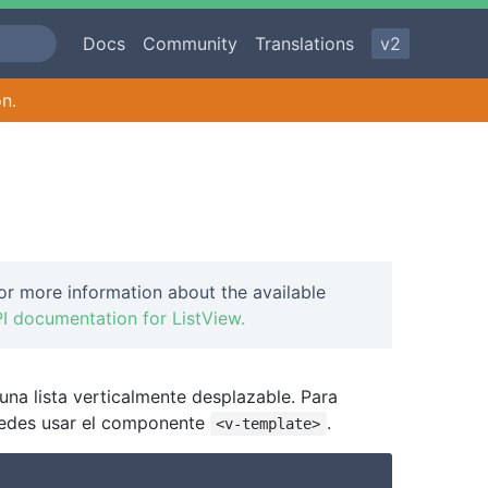
Docs
Community
Translations
v2
on.
or more information about the available
I documentation for ListView.
a lista verticalmente desplazable. Para
uedes usar el componente
.
<v-template>