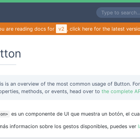
ou are reading docs for
v2
, click here for the latest versi
tton
is is an overview of the most common usage of Button. For
operties, methods, or events, head over to
the complete AP
es un componente de UI que muestra un botón, el cual
ton>
más informacion sobre los gestos disponibles, puedes ver