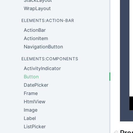
StackLayout
WrapLayout
ELEMENTS:ACTION-BAR
ActionBar
ActionItem
NavigationButton
ELEMENTS:COMPONENTS
ActivityIndicator
Button
DatePicker
Frame
HtmlView
Image
Label
ListPicker
Pro