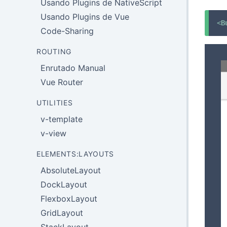
Usando Plugins de NativeScript
Usando Plugins de Vue
<
B
Code-Sharing
ROUTING
Enrutado Manual
Vue Router
UTILITIES
v-template
v-view
ELEMENTS:LAYOUTS
AbsoluteLayout
DockLayout
FlexboxLayout
GridLayout