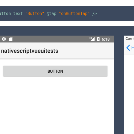
utton
text
=
"Button"
 @
tap
=
"onButtonTap"
 />