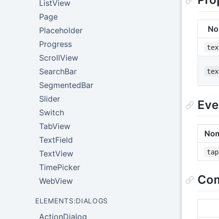
ListView
Page
No
Placeholder
Progress
tex
ScrollView
SearchBar
tex
SegmentedBar
Slider
Eve
Switch
TabView
No
TextField
tap
TextView
TimePicker
Com
WebView
ELEMENTS:DIALOGS
ActionDialog