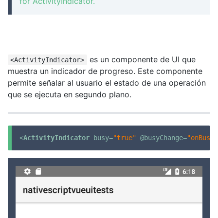
for ActivityIndicator.
es un componente de UI que
<ActivityIndicator>
muestra un indicador de progreso. Este componente
permite señalar al usuario el estado de una operación
que se ejecuta en segundo plano.
<
ActivityIndicator
busy
=
"true"
 @
busyChange
=
"onBusyC