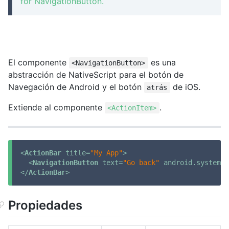
for NavigationButton.
El componente
es una
<NavigationButton>
abstracción de NativeScript para el botón de
Navegación de Android y el botón
de iOS.
atrás
Extiende al componente
.
<ActionItem>
<
ActionBar
title
=
"My App"
>
<
NavigationButton
text
=
"Go back"
android.systemIc
</
ActionBar
>
Propiedades