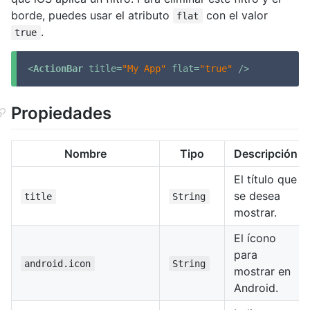
borde, puedes usar el atributo
con el valor
flat
.
true
<
ActionBar
title
=
"My App"
flat
=
"true"
 />
Propiedades
Nombre
Tipo
Descripción
El título que
se desea
title
String
mostrar.
El ícono
para
android.icon
String
mostrar en
Android.