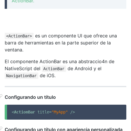
ActionBar.
es un componente UI que ofrece una
<ActionBar>
barra de herramientas en la parte superior de la
ventana.
El componente ActionBar es una abstraccio4n de
NativeScript del
de Android y el
ActionBar
de iOS.
NavigationBar
Configurando un título
<
ActionBar
title
=
"MyApp"
 />
Configurando un título con apariencia personalizada