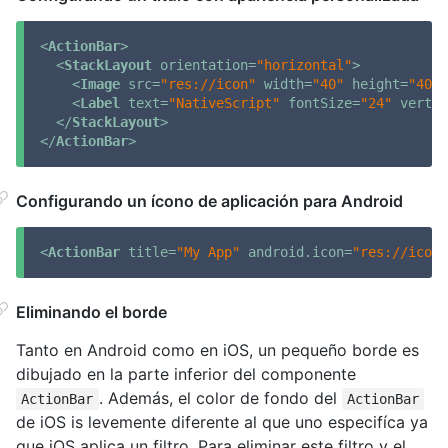
<
ActionBar
>
<
StackLayout
orientation
=
"horizontal"
>
<
Image
src
=
"res://icon"
width
=
"40"
height
=
"40"
<
Label
text
=
"NativeScript"
fontSize
=
"24"
vertic
</
StackLayout
>
</
ActionBar
>
Configurando un ícono de aplicación para Android
<
ActionBar
title
=
"My App"
android.icon
=
"res://icon"
Eliminando el borde
Tanto en Android como en iOS, un pequeño borde es
dibujado en la parte inferior del componente
. Además, el color de fondo del
ActionBar
ActionBar
de iOS is levemente diferente al que uno especifíca ya
que iOS aplica un filtro. Para eliminar este filtro y el