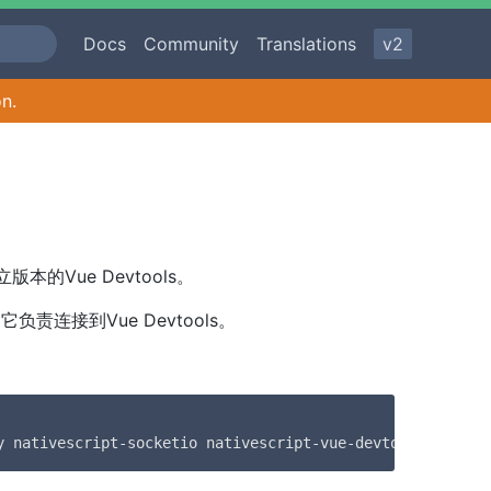
Docs
Community
Translations
v2
on.
立版本的Vue Devtools。
它负责连接到Vue Devtools。
y nativescript-socketio nativescript-vue-devtools