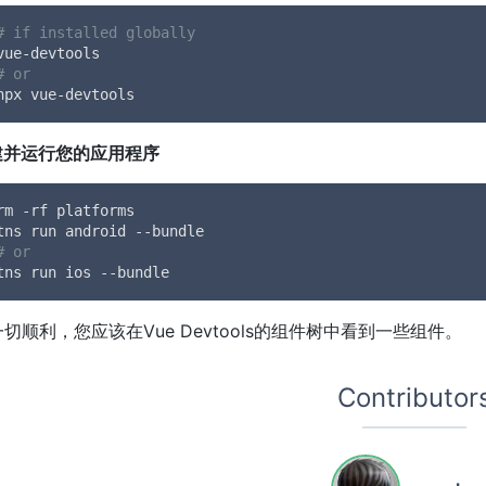
# if installed globally
vue-devtools
# or
npx vue-devtools
重建并运行您的应用程序
rm -rf platforms
tns run android --bundle
# or
tns run ios --bundle
切顺利，您应该在Vue Devtools的组件树中看到一些组件。
Contributor