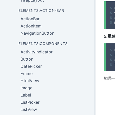
WrapLayout
$
ELEMENTS:ACTION-BAR
$
 
$
ActionBar
$
 
ActionItem
NavigationButton
5.
ELEMENTS:COMPONENTS
$
 
ActivityIndicator
$
 
Button
$
$
 
DatePicker
Frame
如果一
HtmlView
Image
Label
ListPicker
ListView