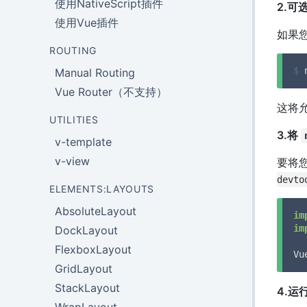
使用NativeScript插件
2.可选
使用Vue插件
如果您
ROUTING
$
 
Manual Routing
Vue Router（不支持）
这将
UTILITIES
3.将
v-template
v-view
要将您
devto
ELEMENTS:LAYOUTS
AbsoluteLayout
im
im
DockLayout
FlexboxLayout
Vu
GridLayout
StackLayout
4.运行