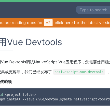
ou are reading docs for
v2
, click here for the latest versi
Vue Devtools
ue Devtools调试NativeScript-Vue应用程序，您需要使用独
使集成更容易，我们已经发布了
，
nativescript-vue-devtools
装依赖项
cd
 <project-folder>
npm install --save @vue/devtools@beta nativescript-toast