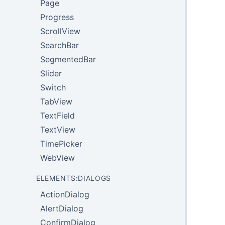
Page
Progress
ScrollView
SearchBar
SegmentedBar
Slider
Switch
TabView
TextField
TextView
TimePicker
WebView
ELEMENTS:DIALOGS
ActionDialog
AlertDialog
ConfirmDialog