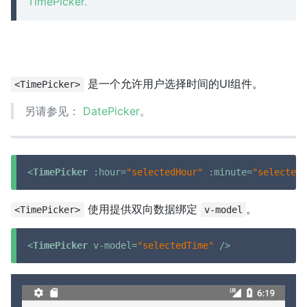
TimePicker.
是一个允许用户选择时间的UI组件。
<TimePicker>
另请参见：
DatePicker
。
<
TimePicker
:hour
=
"selectedHour"
:minute
=
"selectedM
使用提供双向数据绑定
。
<TimePicker>
v-model
<
TimePicker
v-model
=
"selectedTime"
 />